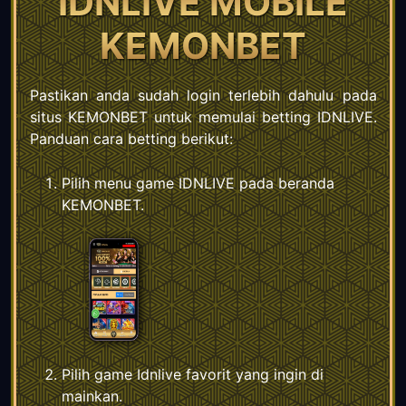
IDNLIVE MOBILE
KEMONBET
Pastikan anda sudah login terlebih dahulu pada
situs KEMONBET untuk memulai betting IDNLIVE.
Panduan cara betting berikut:
Pilih menu game IDNLIVE pada beranda
KEMONBET.
Pilih game Idnlive favorit yang ingin di
mainkan.