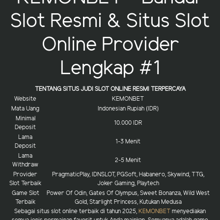
Slot Resmi & Situs Slot
Online Provider
Lengkap #1
TENTANG SITUS JUDI SLOT ONLINE RESMI TERPERCAYA
Website
KEMONBET
Mata Uang
Indonesian Rupiah (IDR)
Minimal
10.000 IDR
Deposit
Lama
1-3 Menit
Deposit
Lama
2-5 Menit
Withdraw
Provider
PragmaticPlay, IDNSLOT, PGSoft, Habanero, Skywind, TTG,
Slot Terbaik
Joker Gaming, Playtech
Game Slot
Power Of Odin, Gates Of Olympus, Sweet Bonanza, Wild West
Terbaik
Gold, Starlight Princess, Kutukan Medusa
Sebagai situs slot online terbaik di tahun 2025,
KEMONBET
menyediakan