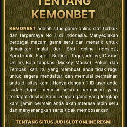
TENTANG
KEMONBET
KEMONBET
adalah situs game online slot terbaik
dan terpercaya No 1 di Indonesia. Menyediakan
berbagai macam game seru dan menarik untuk
dimainkan mulai dari Slot online (idnslot),
Sportbook, Esport Betting, Togel, idnlive, Casino
Online, Bola tangkas (Mickey Mouse), Poker, dan
Tembak Ikan. Itu yang membuat anda tidak ragu
untuk segera mendaftar dan memulai permainan
anda di situs kami. Hanya dengan 1 ID user anda
sudah dapat memulai seluruh permainan yang
terdapat di situs kami.Dengan game yang lengkap
kami jamin bermain anda akan mterasa lebih seru
dan menyenangkan serta tidak membosankan!
TENTANG SITUS JUDI SLOT ONLINE RESMI